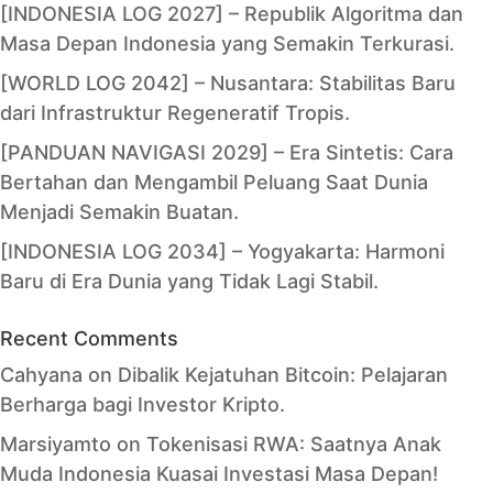
[INDONESIA LOG 2027] – Republik Algoritma dan
Masa Depan Indonesia yang Semakin Terkurasi.
[WORLD LOG 2042] – Nusantara: Stabilitas Baru
dari Infrastruktur Regeneratif Tropis.
[PANDUAN NAVIGASI 2029] – Era Sintetis: Cara
Bertahan dan Mengambil Peluang Saat Dunia
Menjadi Semakin Buatan.
[INDONESIA LOG 2034] – Yogyakarta: Harmoni
Baru di Era Dunia yang Tidak Lagi Stabil.
Recent Comments
Cahyana
on
Dibalik Kejatuhan Bitcoin: Pelajaran
Berharga bagi Investor Kripto.
Marsiyamto
on
Tokenisasi RWA: Saatnya Anak
Muda Indonesia Kuasai Investasi Masa Depan!