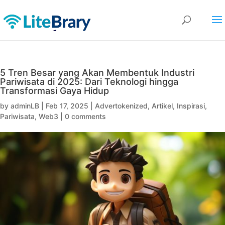
5 Tren Besar yang Akan Membentuk Industri
Pariwisata di 2025: Dari Teknologi hingga
Transformasi Gaya Hidup
by
adminLB
|
Feb 17, 2025
|
Advertokenized
,
Artikel
,
Inspirasi
,
Pariwisata
,
Web3
|
0 comments