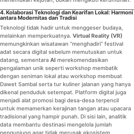
4. Kolaborasi Teknologi dan Kearifan Lokal: Harmoni
antara Modernitas dan Tradisi
Teknologi tidak hadir untuk menggeser budaya,
melainkan memperkuatnya.
Virtual Reality (VR)
memungkinkan wisatawan “menghadiri” festival
adat secara digital sebelum memutuskan untuk
datang, sementara
AI
merekomendasikan
pengalaman unik seperti workshop membatik
dengan seniman lokal atau
workshop membuat
Dawet Sambal
serta tur kuliner jalanan yang hanya
dikenal penduduk setempat. Platform digital juga
menjadi alat promosi bagi desa-desa terpencil
untuk memamerkan kerajinan tangan atau upacara
tradisional yang hampir punah. Di sisi lain, analitik
data membantu destinasi mengelola jumlah
pengunjung agar tidak merusak ekosistem.