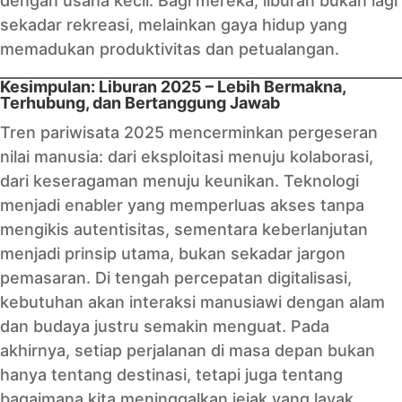
dengan usaha kecil. Bagi mereka, liburan bukan lagi
sekadar rekreasi, melainkan gaya hidup yang
memadukan produktivitas dan petualangan.
Kesimpulan: Liburan 2025 – Lebih Bermakna,
Terhubung, dan Bertanggung Jawab
Tren pariwisata 2025 mencerminkan pergeseran
nilai manusia: dari eksploitasi menuju kolaborasi,
dari keseragaman menuju keunikan. Teknologi
menjadi enabler yang memperluas akses tanpa
mengikis autentisitas, sementara keberlanjutan
menjadi prinsip utama, bukan sekadar jargon
pemasaran. Di tengah percepatan digitalisasi,
kebutuhan akan interaksi manusiawi dengan alam
dan budaya justru semakin menguat. Pada
akhirnya, setiap perjalanan di masa depan bukan
hanya tentang destinasi, tetapi juga tentang
bagaimana kita meninggalkan jejak yang layak