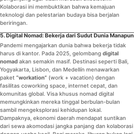
Kolaborasi ini membuktikan bahwa kemajuan
teknologi dan pelestarian budaya bisa berjalan
beriringan.
5. Digital Nomad: Bekerja dari Sudut Dunia Manapun
Pandemi mengajarkan dunia bahwa bekerja tidak
harus di kantor. Pada 2025, gelombang
digital
nomad
akan semakin masif. Destinasi seperti Bali,
Yogyakarta
, Lisbon, dan Medellín menawarkan
paket
“workation”
(work + vacation) dengan
fasilitas coworking space, internet cepat, dan
komunitas global. Visa khusus nomad digital
memungkinkan mereka tinggal berbulan-bulan
sambil mengeksplorasi kehidupan lokal.
Dampaknya, ekonomi daerah mendapat suntikan
dari sewa akomodasi jangka panjang dan kolaborasi