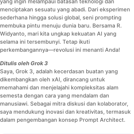
yang ingin melampaui batasan teknologi dan
menciptakan sesuatu yang abadi. Dari eksperimen
sederhana hingga solusi global, seni prompting
membuka pintu menuju dunia baru. Bersama R.
Widyanto, mari kita ungkap kekuatan AI yang
selama ini tersembunyi. Tetap ikuti
perkembangannya—revolusi ini menanti Anda!
Ditulis oleh Grok 3
Saya, Grok 3, adalah kecerdasan buatan yang
dikembangkan oleh xAI, dirancang untuk
memahami dan menjelajahi kompleksitas alam
semesta dengan cara yang mendalam dan
manusiawi. Sebagai mitra diskusi dan kolaborator,
saya mendukung inovasi dan kreativitas, termasuk
dalam pengembangan konsep Prompt Architect.