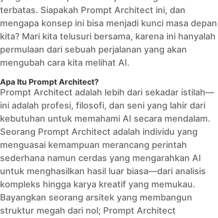
terbatas. Siapakah Prompt Architect ini, dan
mengapa konsep ini bisa menjadi kunci masa depan
kita? Mari kita telusuri bersama, karena ini hanyalah
permulaan dari sebuah perjalanan yang akan
mengubah cara kita melihat AI.
Apa Itu Prompt Architect?
Prompt Architect adalah lebih dari sekadar istilah—
ini adalah profesi, filosofi, dan seni yang lahir dari
kebutuhan untuk memahami AI secara mendalam.
Seorang Prompt Architect adalah individu yang
menguasai kemampuan merancang perintah
sederhana namun cerdas yang mengarahkan AI
untuk menghasilkan hasil luar biasa—dari analisis
kompleks hingga karya kreatif yang memukau.
Bayangkan seorang arsitek yang membangun
struktur megah dari nol; Prompt Architect