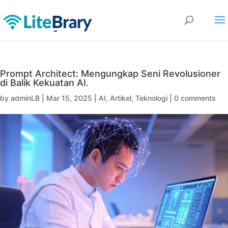
Prompt Architect: Mengungkap Seni Revolusioner
di Balik Kekuatan AI.
by
adminLB
|
Mar 15, 2025
|
AI
,
Artikel
,
Teknologi
|
0 comments