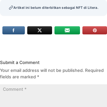
Artikel ini belum diterbitkan sebagai NFT di Litera.
Submit a Comment
Your email address will not be published.
Required
fields are marked
*