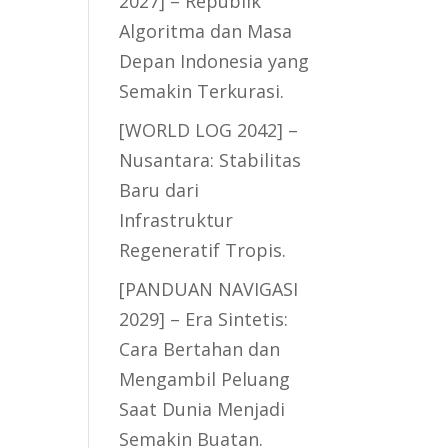
2027] – Republik
Algoritma dan Masa
Depan Indonesia yang
Semakin Terkurasi.
[WORLD LOG 2042] –
Nusantara: Stabilitas
Baru dari
Infrastruktur
Regeneratif Tropis.
[PANDUAN NAVIGASI
2029] – Era Sintetis:
Cara Bertahan dan
h
Mengambil Peluang
Saat Dunia Menjadi
Semakin Buatan.