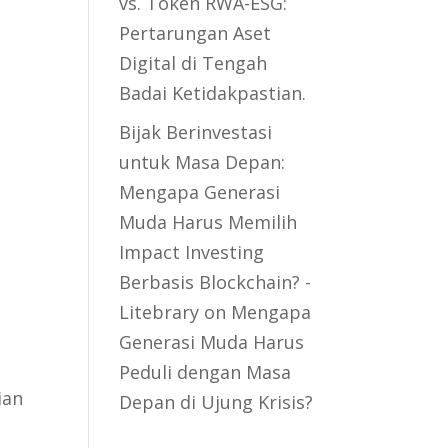
vs. Token RWA-ESG:
Pertarungan Aset
Digital di Tengah
Badai Ketidakpastian.
Bijak Berinvestasi
untuk Masa Depan:
Mengapa Generasi
Muda Harus Memilih
Impact Investing
Berbasis Blockchain? -
Litebrary
on
Mengapa
Generasi Muda Harus
Peduli dengan Masa
ian
Depan di Ujung Krisis?