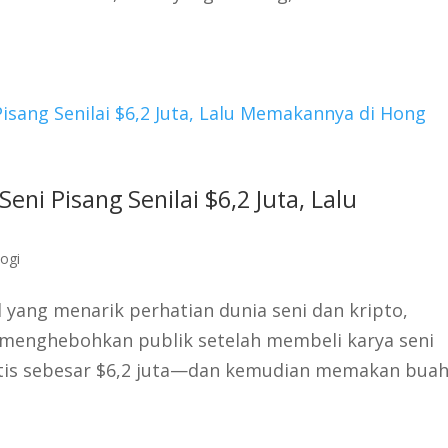
eni Pisang Senilai $6,2 Juta, Lalu
ogi
 yang menarik perhatian dunia seni dan kripto,
menghebohkan publik setelah membeli karya seni
stis sebesar $6,2 juta—dan kemudian memakan bua