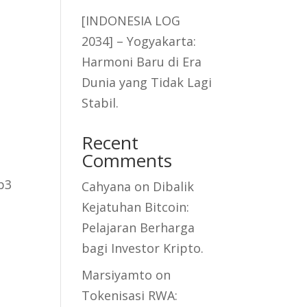
[INDONESIA LOG
2034] – Yogyakarta:
Harmoni Baru di Era
Dunia yang Tidak Lagi
Stabil.
Recent
Comments
b3
Cahyana
on
Dibalik
Kejatuhan Bitcoin:
Pelajaran Berharga
bagi Investor Kripto.
Marsiyamto
on
Tokenisasi RWA: