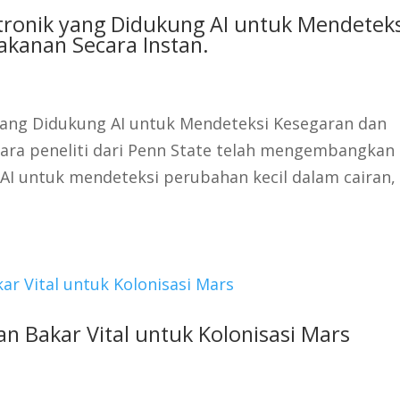
tronik yang Didukung AI untuk Mendeteks
kanan Secara Instan.
yang Didukung AI untuk Mendeteksi Kesegaran dan
ara peneliti dari Penn State telah mengembangkan
 AI untuk mendeteksi perubahan kecil dalam cairan,
 Bakar Vital untuk Kolonisasi Mars