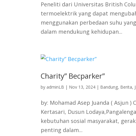
Peneliti dari Universitas British 
termoelektrik yang dapat menguba
menggunakan perbedaan suhu yang re
dalam mendukung kehidupan...
Charity” Becparker”
by
adminLB
|
Nov 13, 2024
|
Bandung
,
Berita
,
by: Mohamad Asep Juanda ( Asjun ) 
Kertasari, Dusun Lodaya,Pangaleng
kebutuhan sosial masyarakat, gerak
penting dalam...