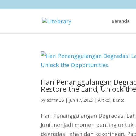
Beranda
Hari Penanggulangan Degrad
Restore the Land, Unlock the
by
adminLB
|
Jun 17, 2025
|
Artikel
,
Berita
Hari Penanggulangan Degradasi Laha
Juni menjadi momen penting untuk
degradasi lahan dan kekeringan. Pad