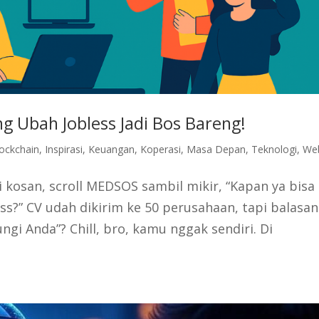
g Ubah Jobless Jadi Bos Bareng!
ockchain
,
Inspirasi
,
Keuangan
,
Koperasi
,
Masa Depan
,
Teknologi
,
We
i kosan, scroll MEDSOS sambil mikir, “Kapan ya bisa
ss?” CV udah dikirim ke 50 perusahaan, tapi balasa
gi Anda”? Chill, bro, kamu nggak sendiri. Di