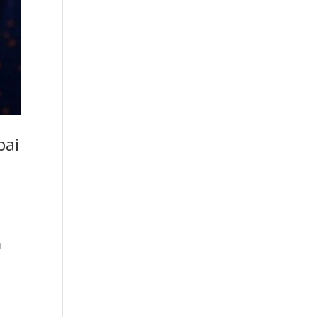
pai
t
a