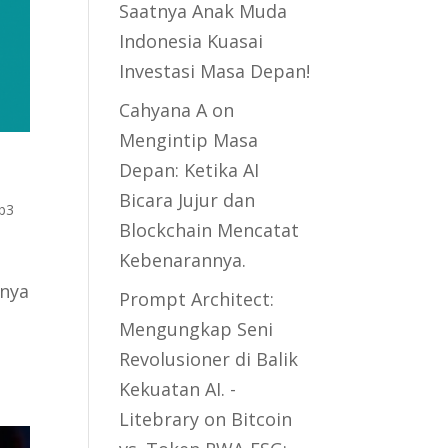
Saatnya Anak Muda
Indonesia Kuasai
Investasi Masa Depan!
Cahyana A
on
Mengintip Masa
Depan: Ketika AI
Bicara Jujur dan
b3
Blockchain Mencatat
Kebenarannya.
nnya
Prompt Architect:
Mengungkap Seni
Revolusioner di Balik
Kekuatan AI. -
Litebrary
on
Bitcoin