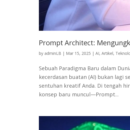
Prompt Architect: Mengungka
by
adminLB
|
Mar 15, 2025
|
AI
,
Artikel
,
Teknol
Sebuah Paradigma Baru dalam Duni
kecerdasan buatan (AI) bukan lagi s
sentuhan kreatif Anda. Di tengah hi
konsep baru muncul—Prompt...