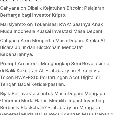
Cahyana
on
Dibalik Kejatuhan Bitcoin: Pelajaran
Berharga bagi Investor Kripto.
Marsiyamto
on
Tokenisasi RWA: Saatnya Anak
Muda Indonesia Kuasai Investasi Masa Depan!
Cahyana A
on
Mengintip Masa Depan: Ketika AI
Bicara Jujur dan Blockchain Mencatat
Kebenarannya.
Prompt Architect: Mengungkap Seni Revolusioner
di Balik Kekuatan AI. - Litebrary
on
Bitcoin vs.
Token RWA-ESG: Pertarungan Aset Digital di
Tengah Badai Ketidakpastian.
Bijak Berinvestasi untuk Masa Depan: Mengapa
Generasi Muda Harus Memilih Impact Investing
Berbasis Blockchain? - Litebrary
on
Mengapa
Generasi Muda Harus Peduli dengan Masa Depan di