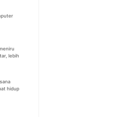
mputer
 meniru
ar, lebih
asana
at hidup