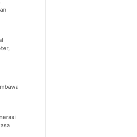
.
dan
al
ter,
membawa
nerasi
kasa