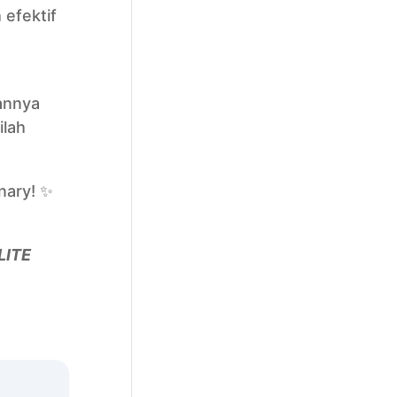
efektif
annya
ilah
nary! ✨
LITE