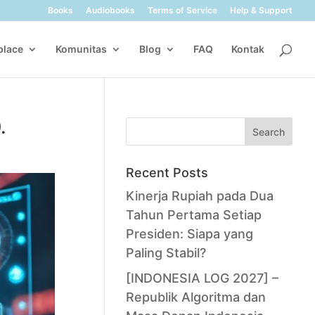
Books
Audiobooks
Terms of Service
Help & Support
place
Komunitas
Blog
FAQ
Kontak
.
Search
Recent Posts
Kinerja Rupiah pada Dua
Tahun Pertama Setiap
Presiden: Siapa yang
Paling Stabil?
[INDONESIA LOG 2027] –
Republik Algoritma dan