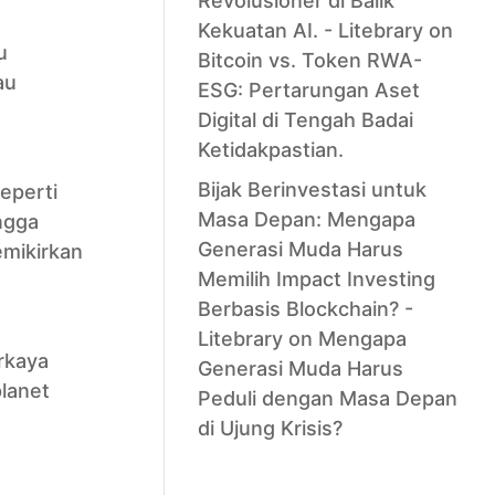
Revolusioner di Balik
Kekuatan AI. - Litebrary
on
u
Bitcoin vs. Token RWA-
au
ESG: Pertarungan Aset
Digital di Tengah Badai
Ketidakpastian.
Bijak Berinvestasi untuk
eperti
Masa Depan: Mengapa
ngga
Generasi Muda Harus
mikirkan
Memilih Impact Investing
Berbasis Blockchain? -
Litebrary
on
Mengapa
rkaya
Generasi Muda Harus
planet
Peduli dengan Masa Depan
di Ujung Krisis?