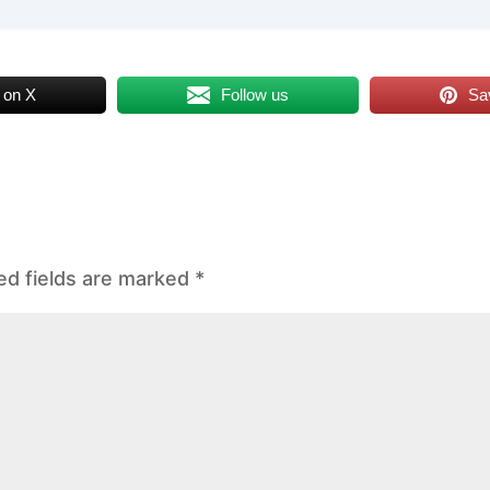
 on X
Follow us
Sa
ed fields are marked
*