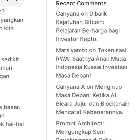
Recent Comments
a?
Cahyana
on
Dibalik
bayangkan
Kejatuhan Bitcoin:
p kita
Pelajaran Berharga bagi
Investor Kripto.
Marsiyamto
on
Tokenisasi
RWA: Saatnya Anak Muda
sedikit
Indonesia Kuasai Investasi
niman
Masa Depan!
ngan
Cahyana A
on
Mengintip
Masa Depan: Ketika AI
Bicara Jujur dan Blockchain
e besar.
Mencatat Kebenarannya.
an
Prompt Architect:
k hal-hal
Mengungkap Seni