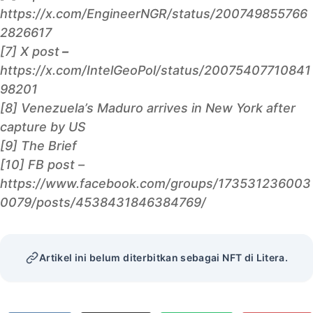
https://x.com/EngineerNGR/status/200749855766
2826617
[7] X post
–
https://x.com/IntelGeoPol/status/20075407710841
98201
[8]
Venezuela’s Maduro arrives in New York after
capture by US
[9]
The Brief
[10] FB post –
https://www.facebook.com/groups/173531236003
0079/posts/4538431846384769/
Artikel ini belum diterbitkan sebagai NFT di Litera.