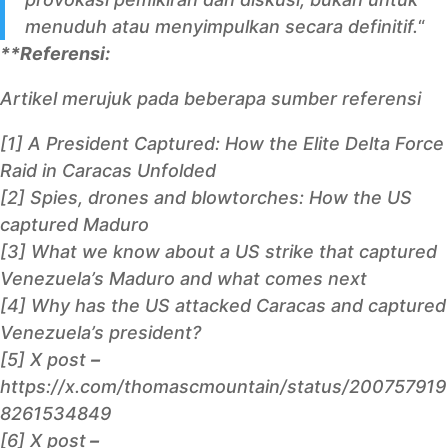
menuduh atau menyimpulkan secara definitif.
“
**Referensi:
Artikel merujuk pada beberapa sumber referensi
[1]
A President Captured: How the Elite Delta Force
Raid in Caracas Unfolded
[2]
Spies, drones and blowtorches: How the US
captured Maduro
[3]
What we know about a US strike that captured
Venezuela’s Maduro and what comes nex
t
[4]
Why has the US attacked Caracas and captured
Venezuela’s president?
[5] X post
–
https://x.com/thomascmountain/status/200757919
8261534849
[6] X post
–