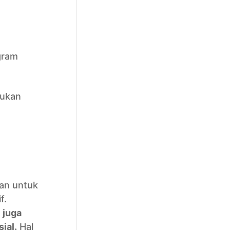
gram
lukan
an untuk
f.
 juga
ial.
Hal