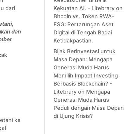
Revolusioner di Balik
am
u dari
Kekuatan AI. - Litebrary
on
Bitcoin vs. Token RWA-
etani,
ESG: Pertarungan Aset
gkan dan
Digital di Tengah Badai
umber
Ketidakpastian.
Bijak Berinvestasi untuk
cak
Masa Depan: Mengapa
Generasi Muda Harus
Memilih Impact Investing
Berbasis Blockchain? -
Litebrary
on
Mengapa
Generasi Muda Harus
Peduli dengan Masa Depan
di Ujung Krisis?
etani ke
pat