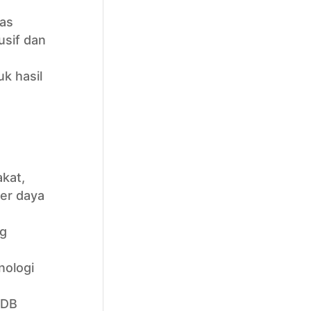
as
usif dan
k hasil
kat,
er daya
ng
nologi
PDB