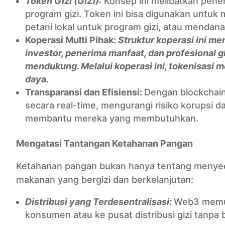
Token Gizi (GIZI)
:
Konsep ini melibatkan pene
program gizi. Token ini bisa digunakan untuk
petani lokal untuk program gizi, atau mendanai
Koperasi Multi Pihak:
Struktur koperasi ini me
investor, penerima manfaat, dan profesional
mendukung. Melalui koperasi ini, tokenisasi m
daya.
Transparansi dan Efisiensi:
Dengan blockchain,
secara real-time, mengurangi risiko korupsi
membantu mereka yang membutuhkan.
Mengatasi Tantangan Ketahanan Pangan
Ketahanan pangan bukan hanya tentang menyed
makanan yang bergizi dan berkelanjutan:
Distribusi yang Terdesentralisasi:
Web3 memun
konsumen atau ke pusat distribusi gizi tanp