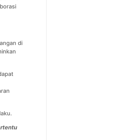
borasi
pangan di
minkan
dapat
aran
laku.
rtentu