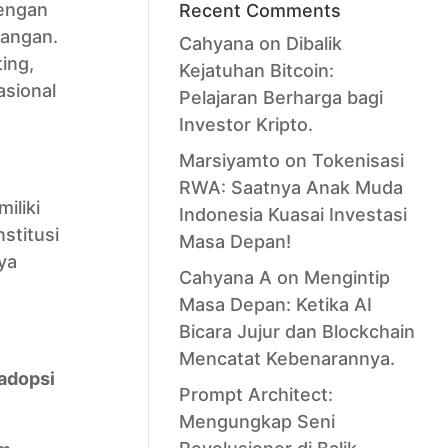
dengan
Recent Comments
pangan.
Cahyana
on
Dibalik
ing,
Kejatuhan Bitcoin:
asional
Pelajaran Berharga bagi
Investor Kripto.
Marsiyamto
on
Tokenisasi
RWA: Saatnya Anak Muda
iliki
Indonesia Kuasai Investasi
stitusi
Masa Depan!
nya
Cahyana A
on
Mengintip
Masa Depan: Ketika AI
Bicara Jujur dan Blockchain
Mencatat Kebenarannya.
gadopsi
Prompt Architect:
Mengungkap Seni