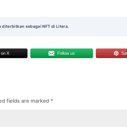
m diterbitkan sebagai NFT di Litera.
 on X
Follow us
Sa
ed fields are marked
*